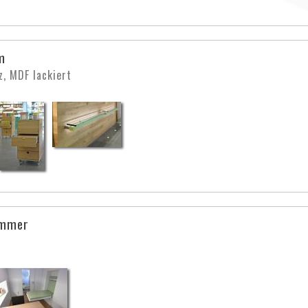
m
z, MDF lackiert
immer