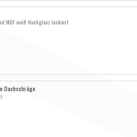
und MDF weiß Hochglanz lackiert
in Dachschräge
lz