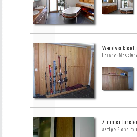
Wandverkleidu
Lärche-Massivh
Zimmertürele
astige Eiche mi