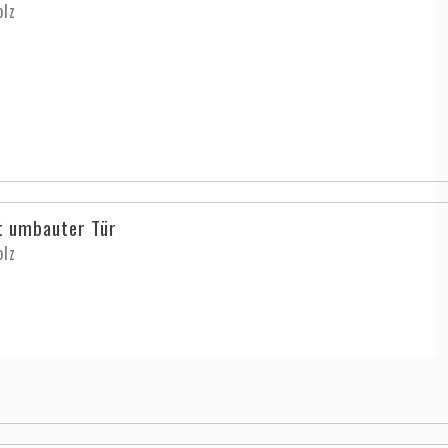
lz
t umbauter Tür
lz